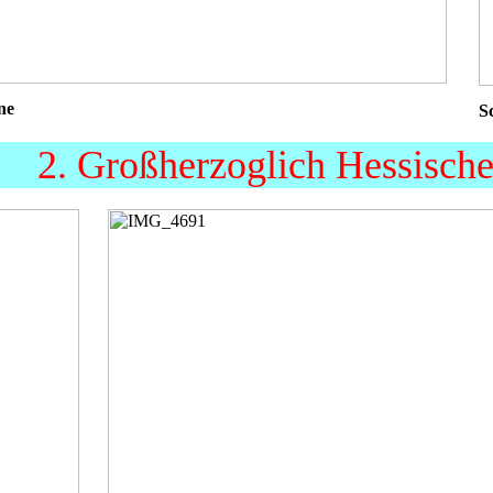
ne
S
2. Großherzoglich Hessische