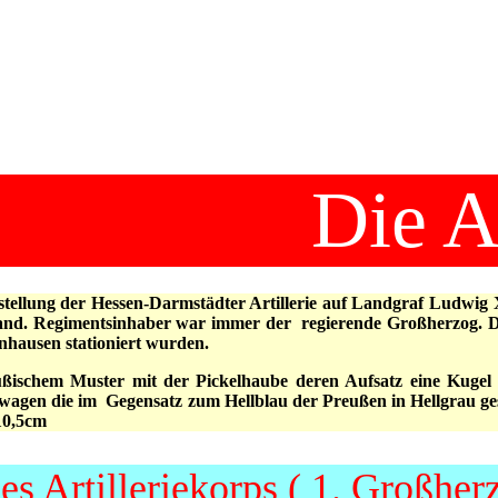
er Merschroth
Die Ar
tellung der Hessen-Darmstädter Artillerie auf Landgraf Ludwig X
stand. Regimentsinhaber war immer der regierende Großherzog. D
enhausen stationiert wurden.
ßischem Muster mit der Pickelhaube deren Aufsatz eine Kugel b
wagen die im Gegensatz zum Hellblau der Preußen in Hellgrau ges
 10,5cm
s Artilleriekorps ( 1. Großher