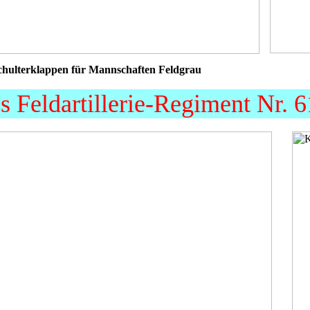
chulterklappen für Mannschaften Feldgrau
s Feldartillerie-Regiment Nr. 6